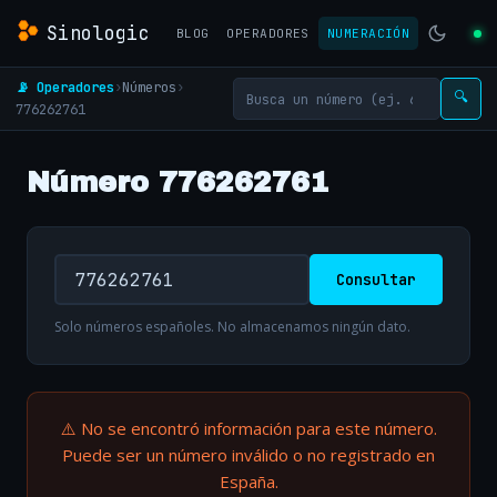
Sinologic
BLOG
OPERADORES
NUMERACIÓN
📡 Operadores
›
Números
›
🔍
776262761
Número 776262761
Consultar
Solo números españoles. No almacenamos ningún dato.
⚠️ No se encontró información para este número.
Puede ser un número inválido o no registrado en
España.