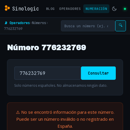
Sinologic
BLOG
OPERADORES
NUMERACIÓN
📡 Operadores
›
Números
›
🔍
776232769
Número 776232769
Consultar
Solo números españoles. No almacenamos ningún dato.
⚠️ No se encontró información para este número.
Puede ser un número inválido o no registrado en
España.