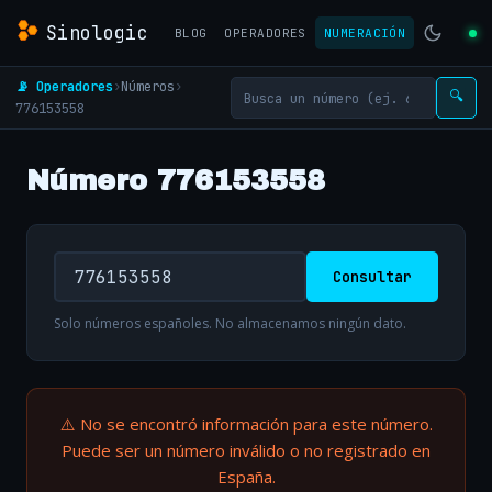
Sinologic
BLOG
OPERADORES
NUMERACIÓN
📡 Operadores
›
Números
›
🔍
776153558
Número 776153558
Consultar
Solo números españoles. No almacenamos ningún dato.
⚠️ No se encontró información para este número.
Puede ser un número inválido o no registrado en
España.