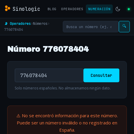
Sinologic
BLOG
OPERADORES
NUMERACIÓN
📡 Operadores
›
Números
›
🔍
776078404
Número 776078404
Consultar
Solo números españoles. No almacenamos ningún dato.
⚠️ No se encontró información para este número.
Puede ser un número inválido o no registrado en
España.