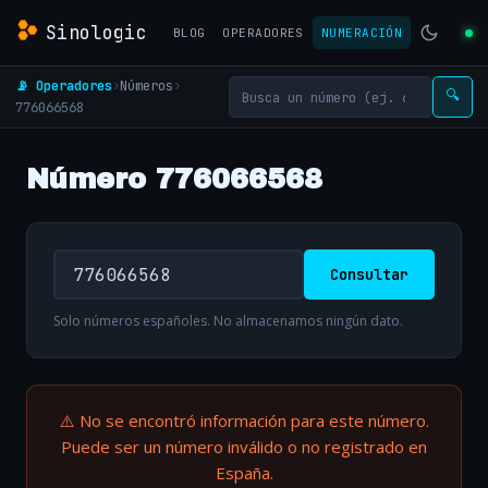
Sinologic
BLOG
OPERADORES
NUMERACIÓN
📡 Operadores
›
Números
›
🔍
776066568
Número 776066568
Consultar
Solo números españoles. No almacenamos ningún dato.
⚠️ No se encontró información para este número.
Puede ser un número inválido o no registrado en
España.