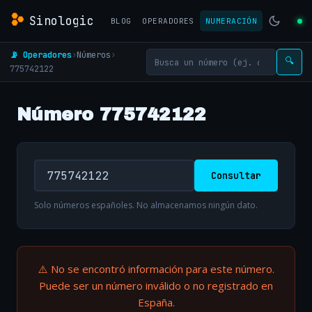
Sinologic
BLOG
OPERADORES
NUMERACIÓN
📡 Operadores
›
Números
›
🔍
775742122
Número 775742122
Consultar
Solo números españoles. No almacenamos ningún dato.
⚠️ No se encontró información para este número.
Puede ser un número inválido o no registrado en
España.