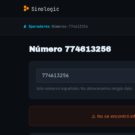
Sinologic
📡 Operadores
›
Números
›
774613256
Número 774613256
Solo números españoles. No almacenamos ningún dato.
⚠️ No se encontró in