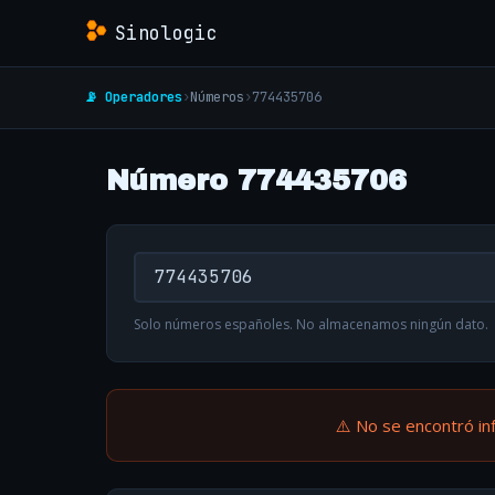
Sinologic
📡 Operadores
›
Números
›
774435706
Número 774435706
Solo números españoles. No almacenamos ningún dato.
⚠️ No se encontró in