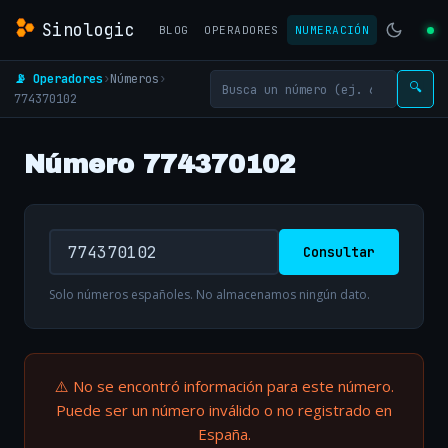
Sinologic
BLOG
OPERADORES
NUMERACIÓN
📡 Operadores
›
Números
›
🔍
774370102
Número 774370102
Consultar
Solo números españoles. No almacenamos ningún dato.
⚠️ No se encontró información para este número.
Puede ser un número inválido o no registrado en
España.