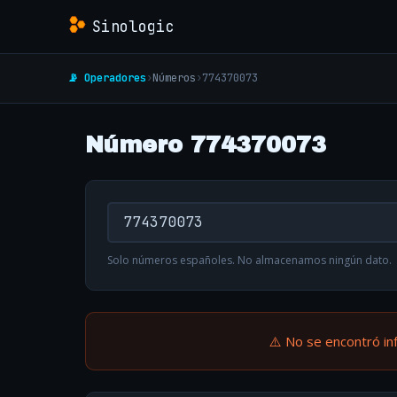
Sinologic
📡 Operadores
›
Números
›
774370073
Número 774370073
Solo números españoles. No almacenamos ningún dato.
⚠️ No se encontró in