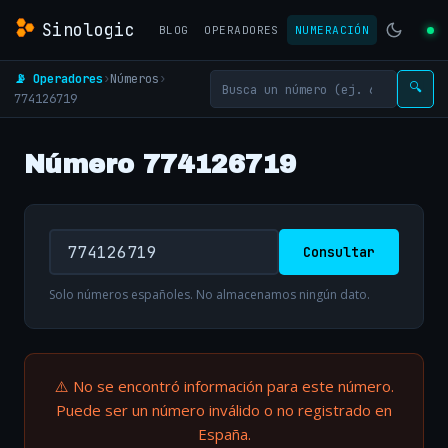
Sinologic
BLOG
OPERADORES
NUMERACIÓN
📡 Operadores
›
Números
›
🔍
774126719
Número 774126719
Consultar
Solo números españoles. No almacenamos ningún dato.
⚠️ No se encontró información para este número.
Puede ser un número inválido o no registrado en
España.