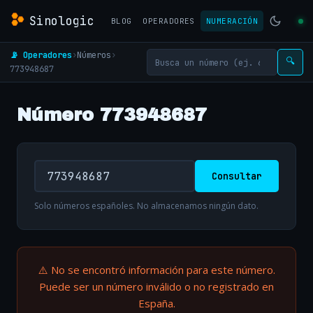
Sinologic
BLOG
OPERADORES
NUMERACIÓN
📡 Operadores
›
Números
›
🔍
773948687
Número 773948687
Consultar
Solo números españoles. No almacenamos ningún dato.
⚠️ No se encontró información para este número.
Puede ser un número inválido o no registrado en
España.