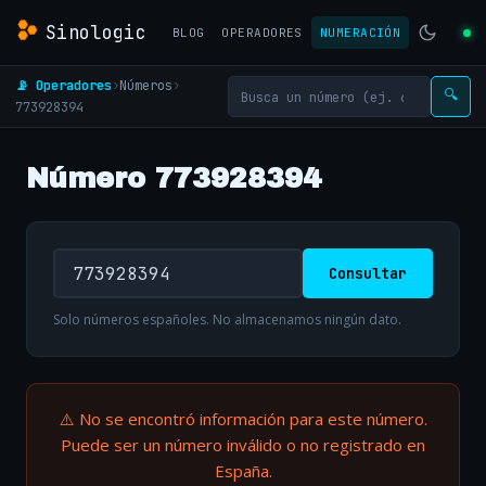
Sinologic
BLOG
OPERADORES
NUMERACIÓN
📡 Operadores
›
Números
›
🔍
773928394
Número 773928394
Consultar
Solo números españoles. No almacenamos ningún dato.
⚠️ No se encontró información para este número.
Puede ser un número inválido o no registrado en
España.