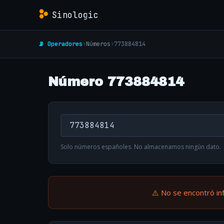
Sinologic
📡 Operadores
›
Números
›
773884814
Número 773884814
Solo números españoles. No almacenamos ningún dato.
⚠️ No se encontró in