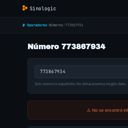
Sinologic
📡 Operadores
›
Números
›
773867934
Número 773867934
Solo números españoles. No almacenamos ningún dato.
⚠️ No se encontró in