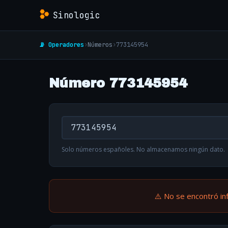
Sinologic
📡 Operadores
›
Números
›
773145954
Número 773145954
Solo números españoles. No almacenamos ningún dato.
⚠️ No se encontró in