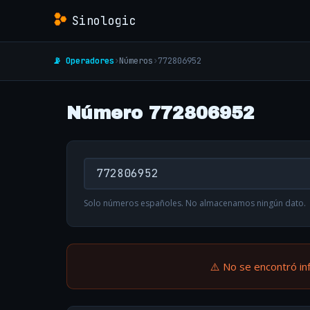
Sinologic
📡 Operadores
›
Números
›
772806952
Número 772806952
Solo números españoles. No almacenamos ningún dato.
⚠️ No se encontró in