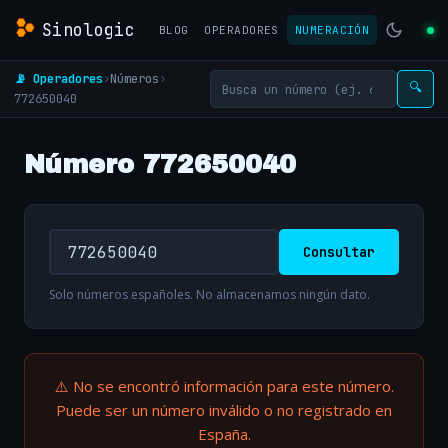
Sinologic
BLOG
OPERADORES
NUMERACIÓN
📡 Operadores
›
Números
›
🔍
772650040
Número 772650040
Consultar
Solo números españoles. No almacenamos ningún dato.
⚠️ No se encontró información para este número.
Puede ser un número inválido o no registrado en
España.