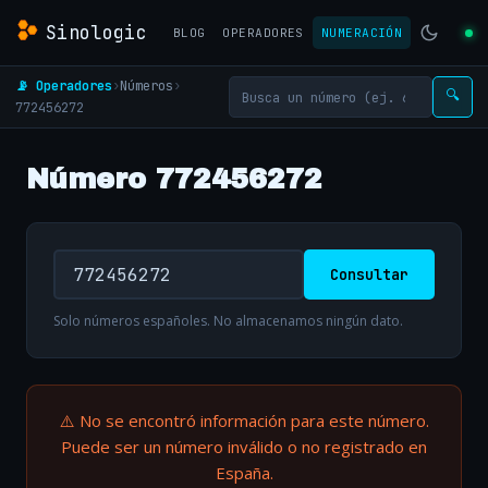
Sinologic
BLOG
OPERADORES
NUMERACIÓN
📡 Operadores
›
Números
›
🔍
772456272
Número 772456272
Consultar
Solo números españoles. No almacenamos ningún dato.
⚠️ No se encontró información para este número.
Puede ser un número inválido o no registrado en
España.