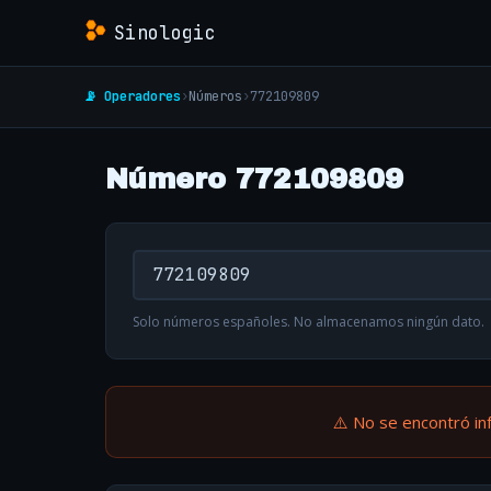
Sinologic
📡 Operadores
›
Números
›
772109809
Número 772109809
Solo números españoles. No almacenamos ningún dato.
⚠️ No se encontró in