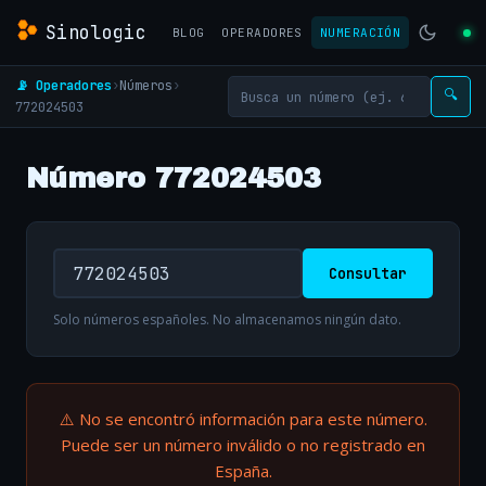
Sinologic
BLOG
OPERADORES
NUMERACIÓN
📡 Operadores
›
Números
›
🔍
772024503
Número 772024503
Consultar
Solo números españoles. No almacenamos ningún dato.
⚠️ No se encontró información para este número.
Puede ser un número inválido o no registrado en
España.