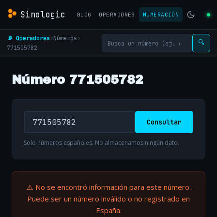
Sinologic
BLOG
OPERADORES
NUMERACIÓN
📡 Operadores
›
Números
›
🔍
771505782
Número 771505782
Consultar
Solo números españoles. No almacenamos ningún dato.
⚠️ No se encontró información para este número.
Puede ser un número inválido o no registrado en
España.