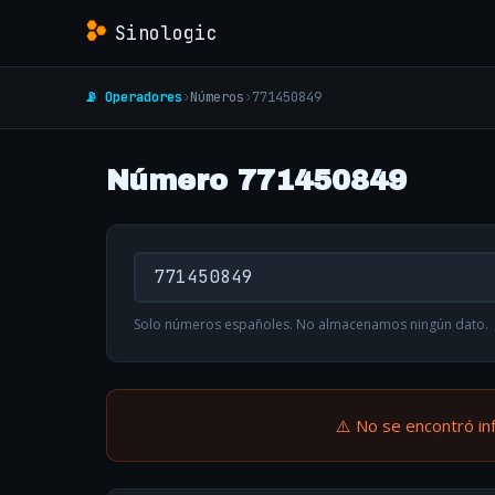
Sinologic
📡 Operadores
›
Números
›
771450849
Número 771450849
Solo números españoles. No almacenamos ningún dato.
⚠️ No se encontró in