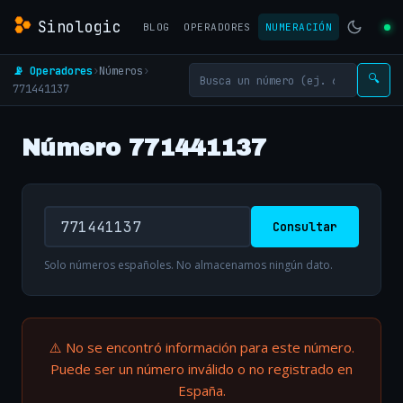
Sinologic
BLOG
OPERADORES
NUMERACIÓN
📡 Operadores
›
Números
›
🔍
771441137
Número 771441137
Consultar
Solo números españoles. No almacenamos ningún dato.
⚠️ No se encontró información para este número.
Puede ser un número inválido o no registrado en
España.