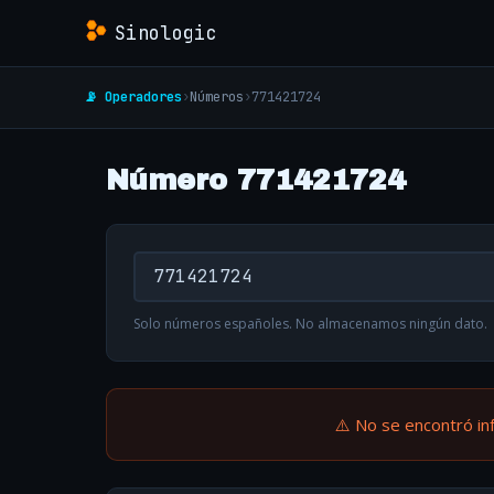
Sinologic
📡 Operadores
›
Números
›
771421724
Número 771421724
Solo números españoles. No almacenamos ningún dato.
⚠️ No se encontró in