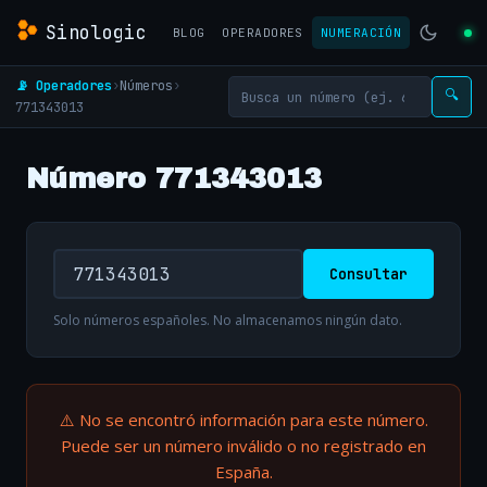
Sinologic
BLOG
OPERADORES
NUMERACIÓN
📡 Operadores
›
Números
›
🔍
771343013
Número 771343013
Consultar
Solo números españoles. No almacenamos ningún dato.
⚠️ No se encontró información para este número.
Puede ser un número inválido o no registrado en
España.