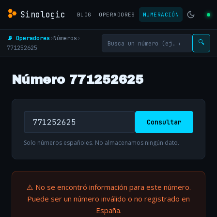
Sinologic
BLOG
OPERADORES
NUMERACIÓN
📡 Operadores
›
Números
›
🔍
771252625
Número 771252625
Consultar
Solo números españoles. No almacenamos ningún dato.
⚠️ No se encontró información para este número.
Puede ser un número inválido o no registrado en
España.