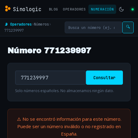
Sinologic
BLOG
OPERADORES
NUMERACIÓN
📡 Operadores
›
Números
›
🔍
771239997
Número 771239997
Consultar
Solo números españoles. No almacenamos ningún dato.
⚠️ No se encontró información para este número.
Puede ser un número inválido o no registrado en
España.