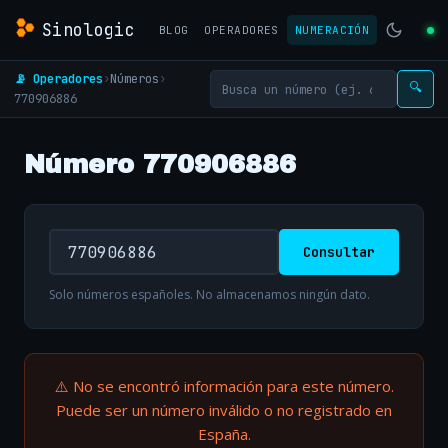
Sinologic
BLOG
OPERADORES
NUMERACIÓN
📡 Operadores
›
Números
›
🔍
770906886
Número 770906886
Consultar
Solo números españoles. No almacenamos ningún dato.
⚠️ No se encontró información para este número.
Puede ser un número inválido o no registrado en
España.