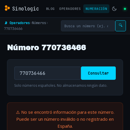
Sinologic
BLOG
OPERADORES
NUMERACIÓN
📡 Operadores
›
Números
›
🔍
770736466
Número 770736466
Consultar
Solo números españoles. No almacenamos ningún dato.
⚠️ No se encontró información para este número.
Puede ser un número inválido o no registrado en
España.