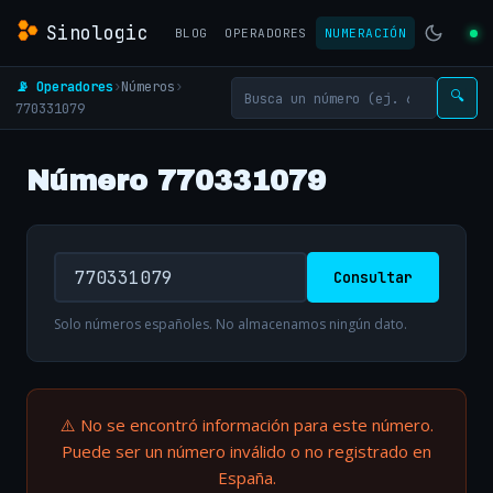
Sinologic
BLOG
OPERADORES
NUMERACIÓN
📡 Operadores
›
Números
›
🔍
770331079
Número 770331079
Consultar
Solo números españoles. No almacenamos ningún dato.
⚠️ No se encontró información para este número.
Puede ser un número inválido o no registrado en
España.