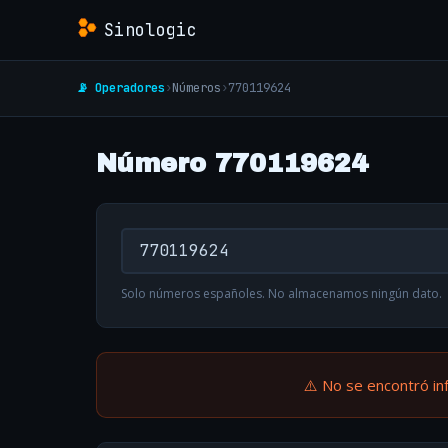
Sinologic
📡 Operadores
›
Números
›
770119624
Número 770119624
Solo números españoles. No almacenamos ningún dato.
⚠️ No se encontró in