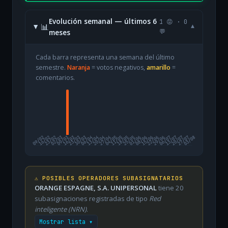
Evolución semanal — últimos 6
1 😡 · 0
📊
▾
meses
💬
Cada barra representa una semana del último
semestre.
Naranja
= votos negativos,
amarillo
=
comentarios.
09/02
16/02
23/02
02/03
09/03
16/03
23/03
30/03
06/04
13/04
20/04
27/04
04/05
11/05
18/05
25/05
01/06
08/06
15/06
22/06
29/06
06/07
13/07
20/07
27/07
03/08
⚠️ POSIBLES OPERADORES SUBASIGNATARIOS
ORANGE ESPAGNE, S.A. UNIPERSONAL
tiene 20
subasignaciones registradas de tipo
Red
inteligente (NRN)
.
Mostrar lista ▾