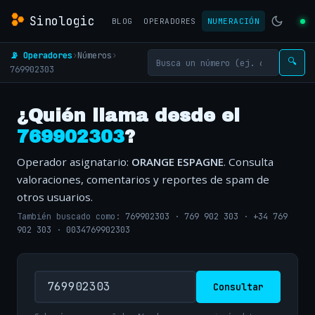
Sinologic
BLOG
OPERADORES
NUMERACIÓN
📡 Operadores
›
Números
›
🔍
769902303
¿Quién llama desde el
769902303
?
Operador asignatario:
ORANGE ESPAGNE
. Consulta
valoraciones, comentarios y reportes de spam de
otros usuarios.
También buscado como:
769902303
·
769 902 303
·
+34 769
902 303
·
0034769902303
Consultar