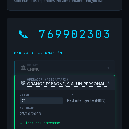
Solo números españoles. No almacenamos ningún dato.
📞 769902303
CADENA DE ASIGNACIÓN
ORIGEN
🏛
▾
CNMC
OPERADOR (ASIGNATARIO)
🟢
▾
ORANGE ESPAGNE, S.A. UNIPERSONAL
RANGO
TIPO
Red inteligente (NRN)
76
ASIGNADO
25/10/2006
→ Ficha del operador