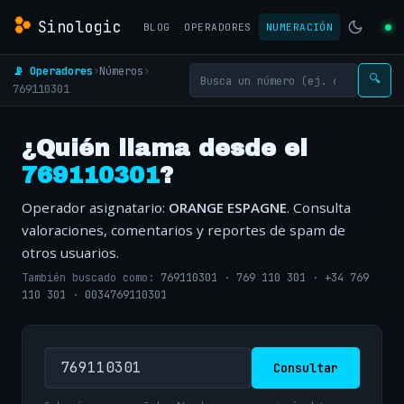
Sinologic
BLOG
OPERADORES
NUMERACIÓN
📡 Operadores
›
Números
›
🔍
769110301
¿Quién llama desde el
769110301
?
Operador asignatario:
ORANGE ESPAGNE
. Consulta
valoraciones, comentarios y reportes de spam de
otros usuarios.
También buscado como:
769110301
·
769 110 301
·
+34 769
110 301
·
0034769110301
Consultar