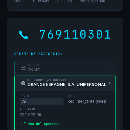
Solo números españoles. No almacenamos ningún dato.
📞 769110301
CADENA DE ASIGNACIÓN
ORIGEN
🏛
▾
CNMC
OPERADOR (ASIGNATARIO)
🟢
▾
ORANGE ESPAGNE, S.A. UNIPERSONAL
RANGO
TIPO
Red inteligente (NRN)
76
ASIGNADO
25/10/2006
→ Ficha del operador