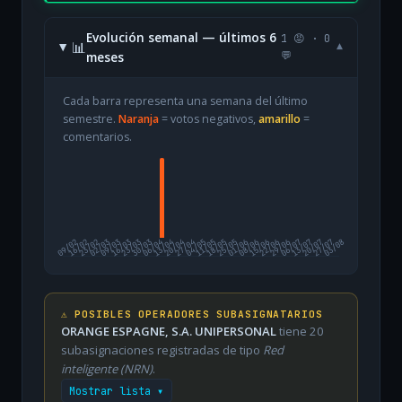
Evolución semanal — últimos 6
1 😡 · 0
📊
▾
meses
💬
Cada barra representa una semana del último
semestre.
Naranja
= votos negativos,
amarillo
=
comentarios.
09/02
16/02
23/02
02/03
09/03
16/03
23/03
30/03
06/04
13/04
20/04
27/04
04/05
11/05
18/05
25/05
01/06
08/06
15/06
22/06
29/06
06/07
13/07
20/07
27/07
03/08
⚠️ POSIBLES OPERADORES SUBASIGNATARIOS
ORANGE ESPAGNE, S.A. UNIPERSONAL
tiene 20
subasignaciones registradas de tipo
Red
inteligente (NRN)
.
Mostrar lista ▾