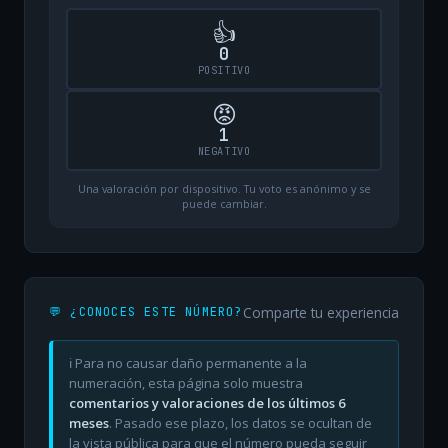
👍
0
POSITIVO
😡
1
NEGATIVO
Una valoración por dispositivo. Tu voto es anónimo y se
puede cambiar.
Comparte tu experiencia
💬 ¿CONOCES ESTE NÚMERO?
ℹ️ Para no causar daño permanente a la
numeración, esta página solo muestra
comentarios y valoraciones de los últimos 6
meses
. Pasado ese plazo, los datos se ocultan de
la vista pública para que el número pueda seguir