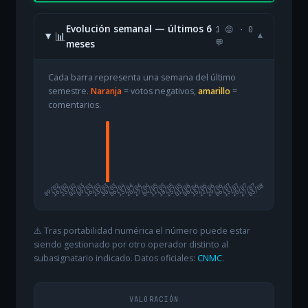
Evolución semanal — últimos 6
1 😡 · 0
📊
▾
meses
💬
Cada barra representa una semana del último
semestre.
Naranja
= votos negativos,
amarillo
=
comentarios.
09/02
16/02
23/02
02/03
09/03
16/03
23/03
30/03
06/04
13/04
20/04
27/04
04/05
11/05
18/05
25/05
01/06
08/06
15/06
22/06
29/06
06/07
13/07
20/07
27/07
03/08
⚠️ Tras portabilidad numérica el número puede estar
siendo gestionado por otro operador distinto al
subasignatario indicado. Datos oficiales:
CNMC
.
VALORACIÓN