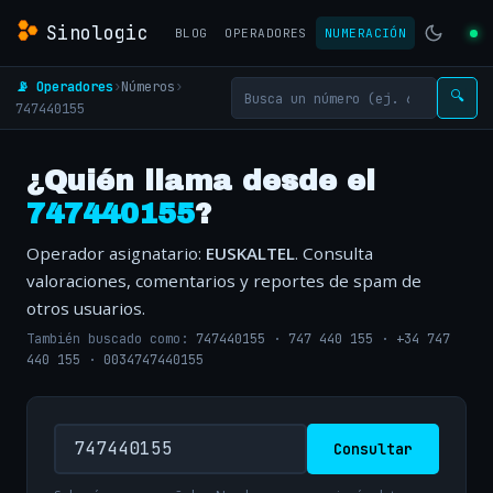
Sinologic
BLOG
OPERADORES
NUMERACIÓN
📡 Operadores
›
Números
›
🔍
747440155
¿Quién llama desde el
747440155
?
Operador asignatario:
EUSKALTEL
. Consulta
valoraciones, comentarios y reportes de spam de
otros usuarios.
También buscado como:
747440155
·
747 440 155
·
+34 747
440 155
·
0034747440155
Consultar