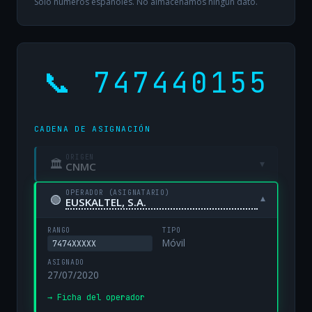
Solo números españoles. No almacenamos ningún dato.
📞 747440155
CADENA DE ASIGNACIÓN
ORIGEN
🏛
▾
CNMC
OPERADOR (ASIGNATARIO)
🟢
▾
EUSKALTEL, S.A.
RANGO
TIPO
Móvil
7474XXXXX
ASIGNADO
27/07/2020
→ Ficha del operador