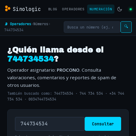
Sinologic
BLOG
OPERADORES
NUMERACIÓN
📡 Operadores
›
Números
›
🔍
744734534
¿Quién llama desde el
744734534
?
Operador asignatario:
PROCONO
. Consulta
valoraciones, comentarios y reportes de spam de
otros usuarios.
También buscado como:
744734534
·
744 734 534
·
+34 744
734 534
·
0034744734534
Consultar