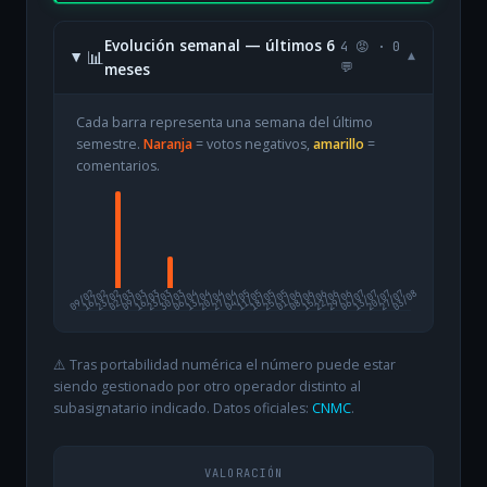
Evolución semanal — últimos 6
4 😡 · 0
📊
▾
meses
💬
Cada barra representa una semana del último
semestre.
Naranja
= votos negativos,
amarillo
=
comentarios.
09/02
16/02
23/02
02/03
09/03
16/03
23/03
30/03
06/04
13/04
20/04
27/04
04/05
11/05
18/05
25/05
01/06
08/06
15/06
22/06
29/06
06/07
13/07
20/07
27/07
03/08
⚠️ Tras portabilidad numérica el número puede estar
siendo gestionado por otro operador distinto al
subasignatario indicado. Datos oficiales:
CNMC
.
VALORACIÓN