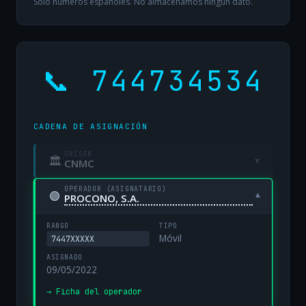
Solo números españoles. No almacenamos ningún dato.
📞 744734534
CADENA DE ASIGNACIÓN
ORIGEN
🏛
▾
CNMC
OPERADOR (ASIGNATARIO)
🟢
▾
PROCONO, S.A.
RANGO
TIPO
Móvil
7447XXXXX
ASIGNADO
09/05/2022
→ Ficha del operador