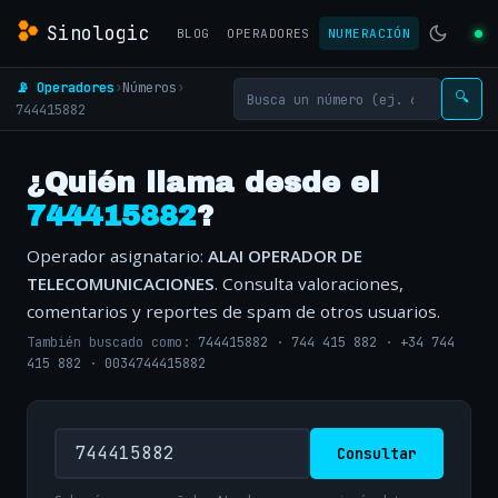
Sinologic
BLOG
OPERADORES
NUMERACIÓN
📡 Operadores
›
Números
›
🔍
744415882
¿Quién llama desde el
744415882
?
Operador asignatario:
ALAI OPERADOR DE
TELECOMUNICACIONES
. Consulta valoraciones,
comentarios y reportes de spam de otros usuarios.
También buscado como:
744415882
·
744 415 882
·
+34 744
415 882
·
0034744415882
Consultar