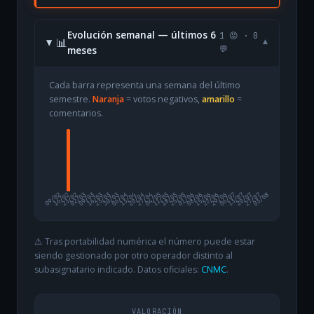
Evolución semanal — últimos 6
1 😡 · 0
📊
▾
meses
💬
Cada barra representa una semana del último
semestre.
Naranja
= votos negativos,
amarillo
=
comentarios.
09/02
16/02
23/02
02/03
09/03
16/03
23/03
30/03
06/04
13/04
20/04
27/04
04/05
11/05
18/05
25/05
01/06
08/06
15/06
22/06
29/06
06/07
13/07
20/07
27/07
03/08
⚠️ Tras portabilidad numérica el número puede estar
siendo gestionado por otro operador distinto al
subasignatario indicado. Datos oficiales:
CNMC
.
VALORACIÓN