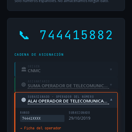
Solo números españoles. No almacenamos ningún dato.
📞 744415882
CADENA DE ASIGNACIÓN
ORIGEN
🏛
▾
CNMC
ASIGNATARIO
🟢
▾
SUMA OPERADOR DE TELECOMUNICACIONES, S.L. UNIPERSONAL
SUBASIGNADO · OPERADOR DEL NÚMERO
🟠
▾
ALAI OPERADOR DE TELECOMUNICACIONES, S.L.
RANGO
SUBASIGNADO
29/10/2019
74441XXXX
→ Ficha del operador