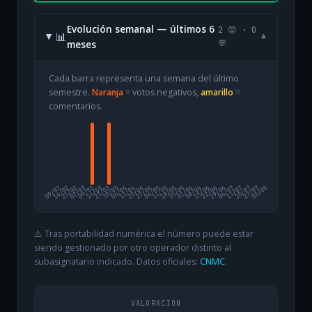
Evolución semanal — últimos 6
2 😡 · 0
📊
▾
meses
💬
Cada barra representa una semana del último
semestre.
Naranja
= votos negativos,
amarillo
=
comentarios.
09/02
16/02
23/02
02/03
09/03
16/03
23/03
30/03
06/04
13/04
20/04
27/04
04/05
11/05
18/05
25/05
01/06
08/06
15/06
22/06
29/06
06/07
13/07
20/07
27/07
03/08
⚠️ Tras portabilidad numérica el número puede estar
siendo gestionado por otro operador distinto al
subasignatario indicado. Datos oficiales:
CNMC
.
VALORACIÓN