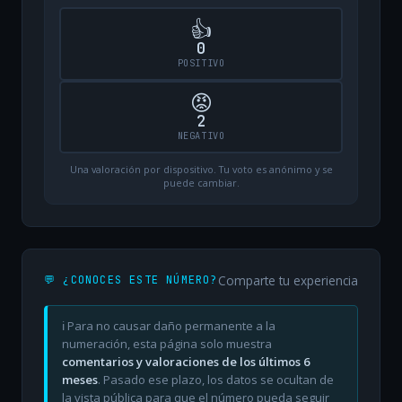
👍
0
POSITIVO
😡
2
NEGATIVO
Una valoración por dispositivo. Tu voto es anónimo y se
puede cambiar.
Comparte tu experiencia
💬 ¿CONOCES ESTE NÚMERO?
ℹ️ Para no causar daño permanente a la
numeración, esta página solo muestra
comentarios y valoraciones de los últimos 6
meses
. Pasado ese plazo, los datos se ocultan de
la vista pública para que el número pueda seguir