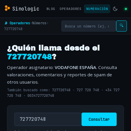
Sinologic
BLOG
OPERADORES
NUMERACIÓN
📡 Operadores
›
Números
›
🔍
727720748
¿Quién llama desde el
727720748
?
Operador asignatario:
VODAFONE ESPAÑA
. Consulta
valoraciones, comentarios y reportes de spam de
otros usuarios.
También buscado como:
727720748
·
727 720 748
·
+34 727
720 748
·
0034727720748
Consultar