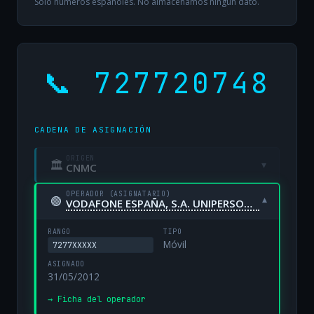
Solo números españoles. No almacenamos ningún dato.
📞 727720748
CADENA DE ASIGNACIÓN
ORIGEN
🏛
▾
CNMC
OPERADOR (ASIGNATARIO)
🟢
▾
VODAFONE ESPAÑA, S.A. UNIPERSONAL
RANGO
TIPO
Móvil
7277XXXXX
ASIGNADO
31/05/2012
→ Ficha del operador