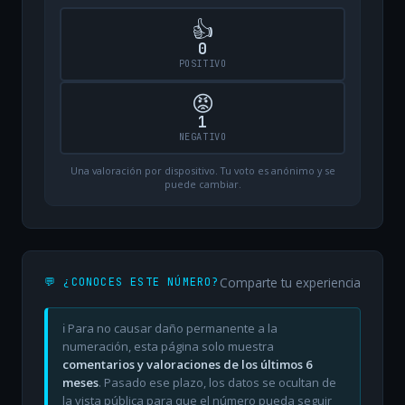
👍
0
POSITIVO
😡
1
NEGATIVO
Una valoración por dispositivo. Tu voto es anónimo y se
puede cambiar.
Comparte tu experiencia
💬 ¿CONOCES ESTE NÚMERO?
ℹ️ Para no causar daño permanente a la
numeración, esta página solo muestra
comentarios y valoraciones de los últimos 6
meses
. Pasado ese plazo, los datos se ocultan de
la vista pública para que el número pueda seguir