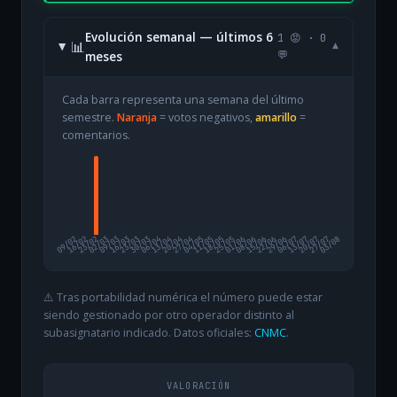
Evolución semanal — últimos 6
1 😡 · 0
📊
▾
meses
💬
Cada barra representa una semana del último
semestre.
Naranja
= votos negativos,
amarillo
=
comentarios.
09/02
16/02
23/02
02/03
09/03
16/03
23/03
30/03
06/04
13/04
20/04
27/04
04/05
11/05
18/05
25/05
01/06
08/06
15/06
22/06
29/06
06/07
13/07
20/07
27/07
03/08
⚠️ Tras portabilidad numérica el número puede estar
siendo gestionado por otro operador distinto al
subasignatario indicado. Datos oficiales:
CNMC
.
VALORACIÓN