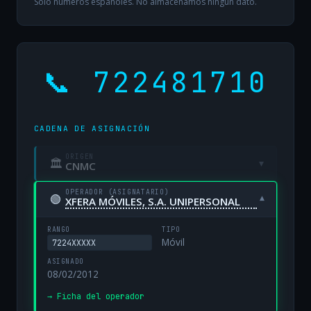
Solo números españoles. No almacenamos ningún dato.
📞 722481710
CADENA DE ASIGNACIÓN
ORIGEN
🏛
▾
CNMC
OPERADOR (ASIGNATARIO)
🟢
▾
XFERA MÓVILES, S.A. UNIPERSONAL
RANGO
TIPO
Móvil
7224XXXXX
ASIGNADO
08/02/2012
→ Ficha del operador