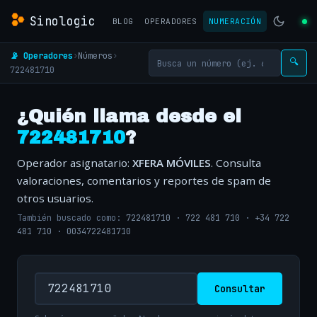
Sinologic
BLOG
OPERADORES
NUMERACIÓN
📡 Operadores
›
Números
›
🔍
722481710
¿Quién llama desde el
722481710
?
Operador asignatario:
XFERA MÓVILES
. Consulta
valoraciones, comentarios y reportes de spam de
otros usuarios.
También buscado como:
722481710
·
722 481 710
·
+34 722
481 710
·
0034722481710
Consultar