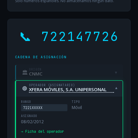
Solo números españoles. No almacenamos ningún dato.
📞 722147726
CADENA DE ASIGNACIÓN
ORIGEN
🏛
▾
CNMC
OPERADOR (ASIGNATARIO)
🟢
▾
XFERA MÓVILES, S.A. UNIPERSONAL
RANGO
TIPO
Móvil
7221XXXXX
ASIGNADO
08/02/2012
→ Ficha del operador