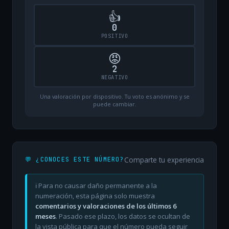
👍
0
POSITIVO
😡
2
NEGATIVO
Una valoración por dispositivo. Tu voto es anónimo y se
puede cambiar.
Comparte tu experiencia
💬 ¿CONOCES ESTE NÚMERO?
ℹ️ Para no causar daño permanente a la
numeración, esta página solo muestra
comentarios y valoraciones de los últimos 6
meses
. Pasado ese plazo, los datos se ocultan de
la vista pública para que el número pueda seguir