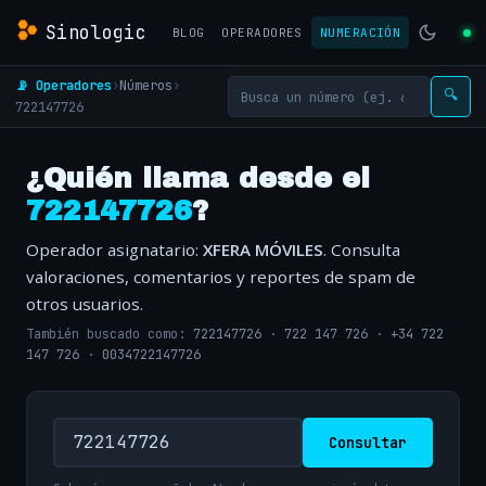
Sinologic
BLOG
OPERADORES
NUMERACIÓN
📡 Operadores
›
Números
›
🔍
722147726
¿Quién llama desde el
722147726
?
Operador asignatario:
XFERA MÓVILES
. Consulta
valoraciones, comentarios y reportes de spam de
otros usuarios.
También buscado como:
722147726
·
722 147 726
·
+34 722
147 726
·
0034722147726
Consultar