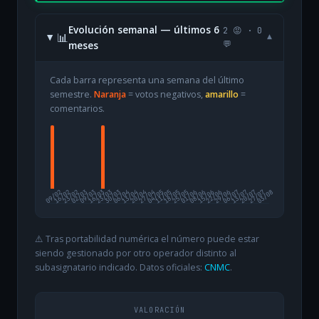
Evolución semanal — últimos 6
2 😡 · 0
📊
▾
meses
💬
Cada barra representa una semana del último
semestre.
Naranja
= votos negativos,
amarillo
=
comentarios.
09/02
16/02
23/02
02/03
09/03
16/03
23/03
30/03
06/04
13/04
20/04
27/04
04/05
11/05
18/05
25/05
01/06
08/06
15/06
22/06
29/06
06/07
13/07
20/07
27/07
03/08
⚠️ Tras portabilidad numérica el número puede estar
siendo gestionado por otro operador distinto al
subasignatario indicado. Datos oficiales:
CNMC
.
VALORACIÓN