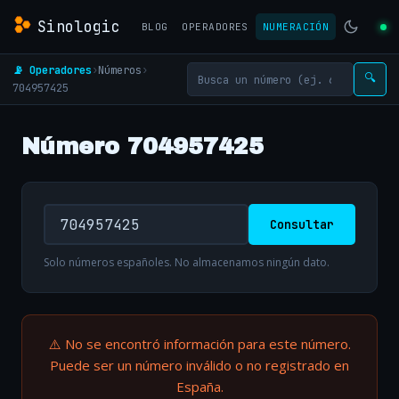
Sinologic
BLOG
OPERADORES
NUMERACIÓN
📡 Operadores
›
Números
›
🔍
704957425
Número 704957425
Consultar
Solo números españoles. No almacenamos ningún dato.
⚠️ No se encontró información para este número.
Puede ser un número inválido o no registrado en
España.