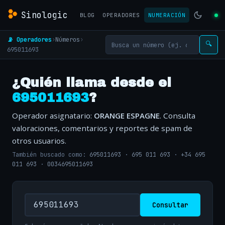
Sinologic
BLOG
OPERADORES
NUMERACIÓN
📡 Operadores
›
Números
›
🔍
695011693
¿Quién llama desde el
695011693
?
Operador asignatario:
ORANGE ESPAGNE
. Consulta
valoraciones, comentarios y reportes de spam de
otros usuarios.
También buscado como:
695011693
·
695 011 693
·
+34 695
011 693
·
0034695011693
Consultar