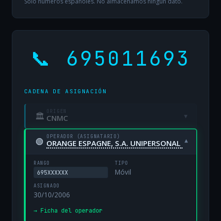
Solo números españoles. No almacenamos ningún dato.
📞 695011693
CADENA DE ASIGNACIÓN
ORIGEN
🏛
▾
CNMC
OPERADOR (ASIGNATARIO)
🟢
▾
ORANGE ESPAGNE, S.A. UNIPERSONAL
RANGO
TIPO
Móvil
695XXXXXX
ASIGNADO
30/10/2006
→ Ficha del operador