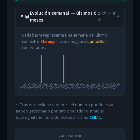
Evolución semanal — últimos 6
2 😡 · 0
📊
▾
meses
💬
Cada barra representa una semana del último
semestre.
Naranja
= votos negativos,
amarillo
=
comentarios.
09/02
16/02
23/02
02/03
09/03
16/03
23/03
30/03
06/04
13/04
20/04
27/04
04/05
11/05
18/05
25/05
01/06
08/06
15/06
22/06
29/06
06/07
13/07
20/07
27/07
03/08
⚠️ Tras portabilidad numérica el número puede estar
siendo gestionado por otro operador distinto al
subasignatario indicado. Datos oficiales:
CNMC
.
VALORACIÓN