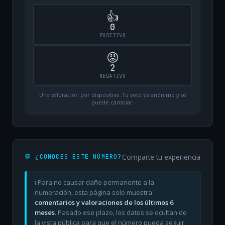
👍
0
POSITIVO
😡
2
NEGATIVO
Una valoración por dispositivo. Tu voto es anónimo y se
puede cambiar.
Comparte tu experiencia
💬 ¿CONOCES ESTE NÚMERO?
ℹ️ Para no causar daño permanente a la
numeración, esta página solo muestra
comentarios y valoraciones de los últimos 6
meses
. Pasado ese plazo, los datos se ocultan de
la vista pública para que el número pueda seguir