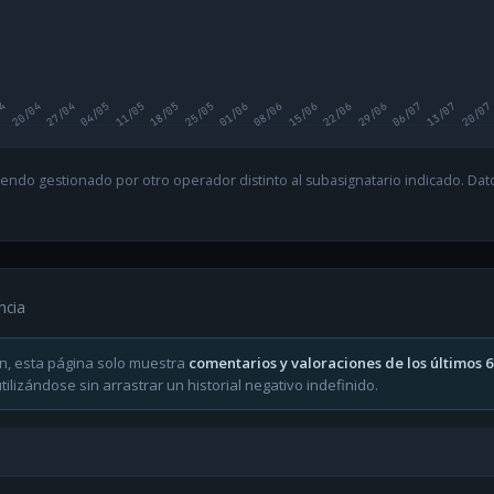
04
20/04
27/04
04/05
11/05
18/05
25/05
01/06
08/06
15/06
22/06
29/06
06/07
13/07
20/07
endo gestionado por otro operador distinto al subasignatario indicado. Datos
ncia
n, esta página solo muestra
comentarios y valoraciones de los últimos 
ilizándose sin arrastrar un historial negativo indefinido.