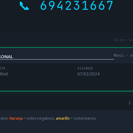
📞 694231667
Asigna lo
Móvil · 6
RSONAL
IPO
ASIGNADO
óvil
07/02/2024
1 
estre.
Naranja
= votos negativos,
amarillo
= comentarios.