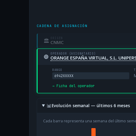
CADENA DE ASIGNACIÓN
ORIGEN
🏛
CNMC
OPERADOR (ASIGNATARIO)
🟢
ORANGE ESPAÑA VIRTUAL, S.L. UNIPE
RANGO
T
M
6942XXXXX
→ Ficha del operador
📊
Evolución semanal — últimos 6 meses
Cada barra representa una semana del último sem