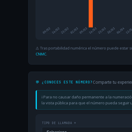
09/02
16/02
23/02
02/03
09/03
16/03
23/03
30/03
06/04
13/
⚠️ Tras portabilidad numérica el número puede estar si
CNMC
.
Comparte tu experie
💬 ¿CONOCES ESTE NÚMERO?
ℹ️ Para no causar daño permanente a la numeració
la vista pública para que el número pueda seguir ut
TIPO DE LLAMADA *