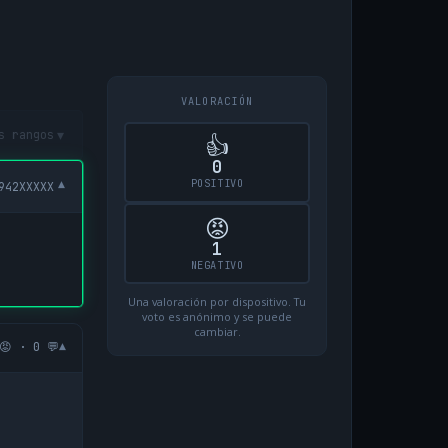
VALORACIÓN
▾
s rangos
👍
0
POSITIVO
▾
942XXXXX
😡
1
NEGATIVO
Una valoración por dispositivo. Tu
voto es anónimo y se puede
cambiar.
▾
😡 · 0 💬