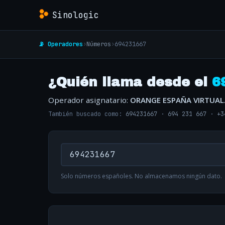
Sinologic
📡 Operadores
›
Números
›
694231667
¿Quién llama desde el
6
Operador asignatario:
ORANGE ESPAÑA VIRTUAL
También buscado como:
694231667
·
694 231 667
·
+3
Solo números españoles. No almacenamos ningún dato.