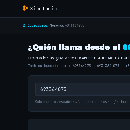
Sinologic
📡 Operadores
›
Números
›
693364075
¿Quién llama desde el
6
Operador asignatario:
ORANGE ESPAGNE
. Consu
También buscado como:
693364075
·
693 364 075
·
+3
Solo números españoles. No almacenamos ningún dato.