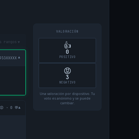
VALORACIÓN
▾
s rangos
👍
0
POSITIVO
▾
933XXXXX
😡
3
NEGATIVO
Una valoración por dispositivo. Tu
voto es anónimo y se puede
cambiar.
▾
😡 · 0 💬