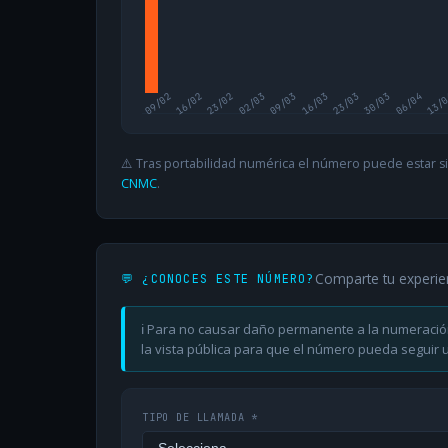
09/02
16/02
23/02
02/03
09/03
16/03
23/03
30/03
06/04
13/
⚠️ Tras portabilidad numérica el número puede estar si
CNMC
.
Comparte tu experie
💬 ¿CONOCES ESTE NÚMERO?
ℹ️ Para no causar daño permanente a la numeració
la vista pública para que el número pueda seguir ut
TIPO DE LLAMADA *