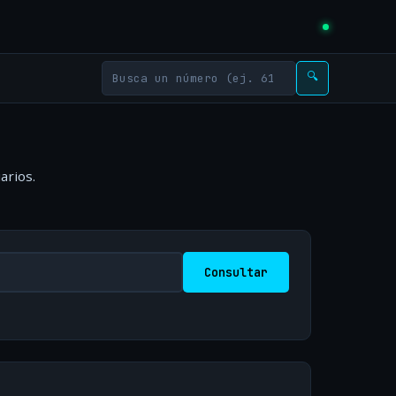
🔍
arios.
Consultar