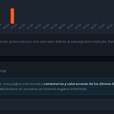
04
20/04
27/04
04/05
11/05
18/05
25/05
01/06
08/06
15/06
22/06
29/06
06/07
13/07
20/07
endo gestionado por otro operador distinto al subasignatario indicado. Datos
ncia
n, esta página solo muestra
comentarios y valoraciones de los últimos 
ilizándose sin arrastrar un historial negativo indefinido.