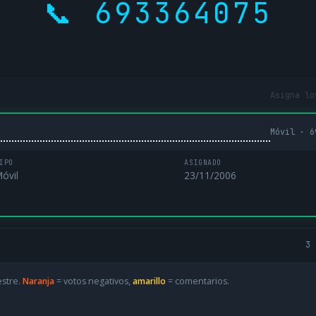
📞 693364075
Asigna lo
Móvil · 6
IPO
ASIGNADO
óvil
23/11/2006
3 
estre.
Naranja
= votos negativos,
amarillo
= comentarios.