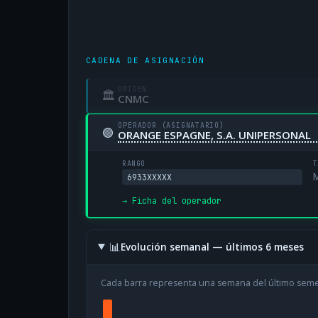
CADENA DE ASIGNACIÓN
ORIGEN
🏛
CNMC
OPERADOR (ASIGNATARIO)
🟢
ORANGE ESPAGNE, S.A. UNIPERSONAL
RANGO
T
M
6933XXXXX
→ Ficha del operador
📊
Evolución semanal — últimos 6 meses
Cada barra representa una semana del último sem