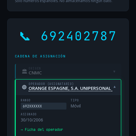
Solo números españoles. No almacenamos ningún dato.
📞 692402787
CADENA DE ASIGNACIÓN
ORIGEN
🏛
▾
CNMC
OPERADOR (ASIGNATARIO)
🟢
▾
ORANGE ESPAGNE, S.A. UNIPERSONAL
RANGO
TIPO
Móvil
692XXXXXX
ASIGNADO
30/10/2006
→ Ficha del operador