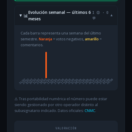
Evolución semanal — últimos 6
1 😡 · 0
📊
▾
meses
💬
Cada barra representa una semana del último
semestre.
Naranja
= votos negativos,
amarillo
=
comentarios.
16/02
23/02
02/03
09/03
16/03
23/03
30/03
06/04
13/04
20/04
27/04
04/05
11/05
18/05
25/05
01/06
08/06
15/06
22/06
29/06
06/07
13/07
20/07
27/07
03/08
10/08
⚠️ Tras portabilidad numérica el número puede estar
siendo gestionado por otro operador distinto al
subasignatario indicado. Datos oficiales:
CNMC
.
VALORACIÓN