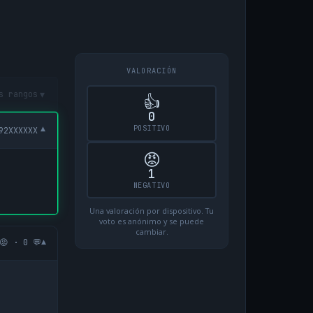
VALORACIÓN
▾
s rangos
👍
0
POSITIVO
▾
92XXXXXX
😡
1
NEGATIVO
Una valoración por dispositivo. Tu
voto es anónimo y se puede
cambiar.
▾
😡 · 0 💬