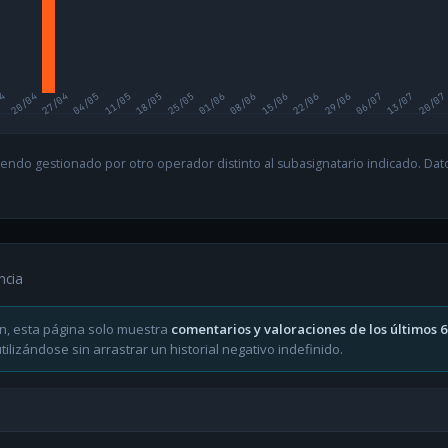
04
20/04
27/04
04/05
11/05
18/05
25/05
01/06
08/06
15/06
22/06
29/06
06/07
13/07
20/07
endo gestionado por otro operador distinto al subasignatario indicado. Datos
ncia
n, esta página solo muestra
comentarios y valoraciones de los últimos 
ilizándose sin arrastrar un historial negativo indefinido.