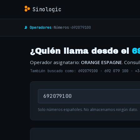
Sinologic
📡 Operadores
›
Números
›
692079100
¿Quién llama desde el
6
Operador asignatario:
ORANGE ESPAGNE
. Consu
También buscado como:
692079100
·
692 079 100
·
+3
Solo números españoles. No almacenamos ningún dato.