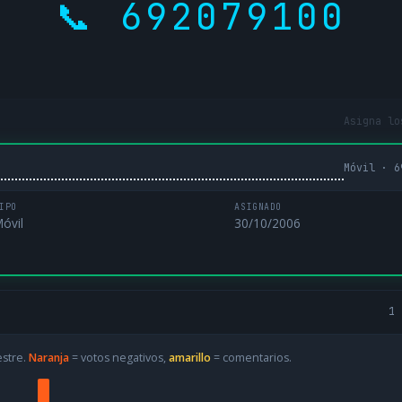
📞 692079100
Asigna lo
Móvil · 6
IPO
ASIGNADO
óvil
30/10/2006
1 
estre.
Naranja
= votos negativos,
amarillo
= comentarios.