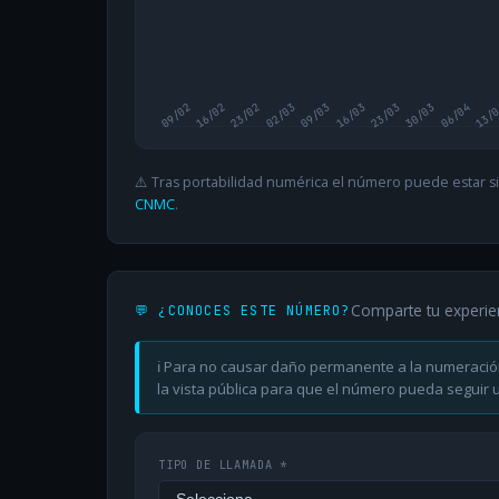
09/02
16/02
23/02
02/03
09/03
16/03
23/03
30/03
06/04
13/
⚠️ Tras portabilidad numérica el número puede estar si
CNMC
.
Comparte tu experie
💬 ¿CONOCES ESTE NÚMERO?
ℹ️ Para no causar daño permanente a la numeració
la vista pública para que el número pueda seguir ut
TIPO DE LLAMADA *