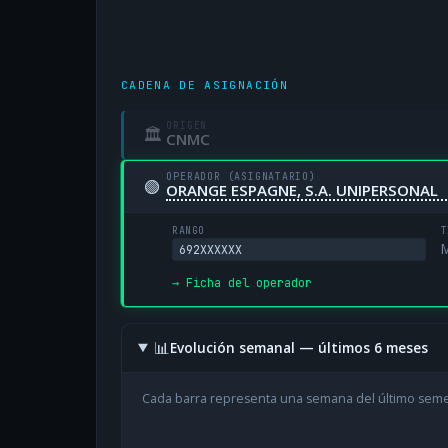
CADENA DE ASIGNACIÓN
ORIGEN
🏛
CNMC
OPERADOR (ASIGNATARIO)
🟢
ORANGE ESPAGNE, S.A. UNIPERSONAL
RANGO
T
M
692XXXXXX
→ Ficha del operador
📊
Evolución semanal — últimos 6 meses
Cada barra representa una semana del último sem