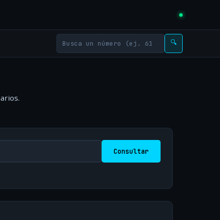
🔍
arios.
Consultar