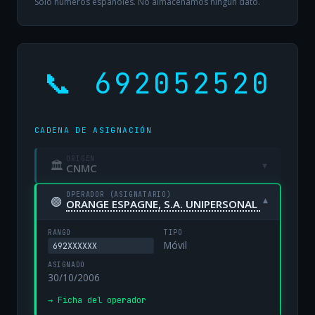
Solo números españoles. No almacenamos ningún dato.
📞 692052520
CADENA DE ASIGNACIÓN
ORIGEN
🏛
▾
CNMC
OPERADOR (ASIGNATARIO)
🟢
▾
ORANGE ESPAGNE, S.A. UNIPERSONAL
RANGO
TIPO
Móvil
692XXXXXX
ASIGNADO
30/10/2006
→ Ficha del operador