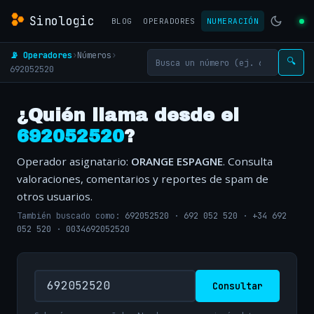
Sinologic
BLOG
OPERADORES
NUMERACIÓN
📡 Operadores
›
Números
›
🔍
692052520
¿Quién llama desde el
692052520
?
Operador asignatario:
ORANGE ESPAGNE
. Consulta
valoraciones, comentarios y reportes de spam de
otros usuarios.
También buscado como:
692052520
·
692 052 520
·
+34 692
052 520
·
0034692052520
Consultar