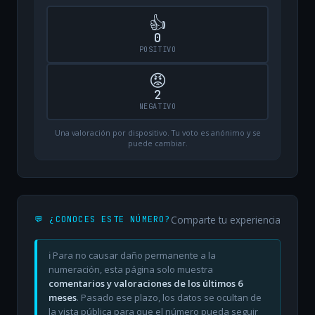
👍
0
POSITIVO
😡
2
NEGATIVO
Una valoración por dispositivo. Tu voto es anónimo y se
puede cambiar.
Comparte tu experiencia
💬 ¿CONOCES ESTE NÚMERO?
ℹ️ Para no causar daño permanente a la
numeración, esta página solo muestra
comentarios y valoraciones de los últimos 6
meses
. Pasado ese plazo, los datos se ocultan de
la vista pública para que el número pueda seguir