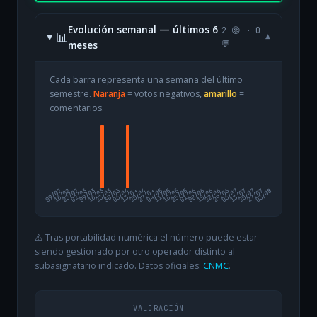
Evolución semanal — últimos 6
2 😡 · 0
📊
▾
meses
💬
Cada barra representa una semana del último
semestre.
Naranja
= votos negativos,
amarillo
=
comentarios.
09/02
16/02
23/02
02/03
09/03
16/03
23/03
30/03
06/04
13/04
20/04
27/04
04/05
11/05
18/05
25/05
01/06
08/06
15/06
22/06
29/06
06/07
13/07
20/07
27/07
03/08
⚠️ Tras portabilidad numérica el número puede estar
siendo gestionado por otro operador distinto al
subasignatario indicado. Datos oficiales:
CNMC
.
VALORACIÓN