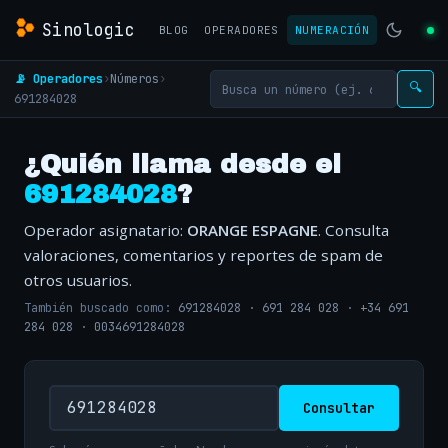
Sinologic
BLOG
OPERADORES
NUMERACIÓN
📡 Operadores
›
Números
›
🔍
691284028
¿Quién llama desde el
691284028
?
Operador asignatario:
ORANGE ESPAGNE
. Consulta
valoraciones, comentarios y reportes de spam de
otros usuarios.
También buscado como:
691284028
·
691 284 028
·
+34 691
284 028
·
0034691284028
Consultar