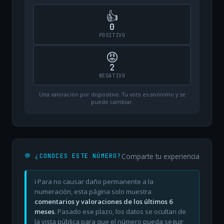
👍
0
POSITIVO
😡
2
NEGATIVO
Una valoración por dispositivo. Tu voto es anónimo y se
puede cambiar.
Comparte tu experiencia
💬 ¿CONOCES ESTE NÚMERO?
ℹ️ Para no causar daño permanente a la
numeración, esta página solo muestra
comentarios y valoraciones de los últimos 6
meses
. Pasado ese plazo, los datos se ocultan de
la vista pública para que el número pueda seguir