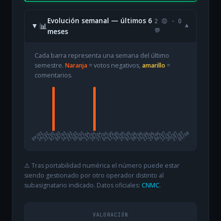
Evolución semanal — últimos 6
2 😡 · 0
📊
▾
meses
💬
Cada barra representa una semana del último
semestre.
Naranja
= votos negativos,
amarillo
=
comentarios.
09/02
16/02
23/02
02/03
09/03
16/03
23/03
30/03
06/04
13/04
20/04
27/04
04/05
11/05
18/05
25/05
01/06
08/06
15/06
22/06
29/06
06/07
13/07
20/07
27/07
03/08
⚠️ Tras portabilidad numérica el número puede estar
siendo gestionado por otro operador distinto al
subasignatario indicado. Datos oficiales:
CNMC
.
VALORACIÓN