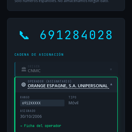
Solo números españoles. No almacenamos ningún dato.
📞 691284028
CADENA DE ASIGNACIÓN
ORIGEN
🏛
▾
CNMC
OPERADOR (ASIGNATARIO)
🟢
▾
ORANGE ESPAGNE, S.A. UNIPERSONAL
RANGO
TIPO
Móvil
6912XXXXX
ASIGNADO
30/10/2006
→ Ficha del operador