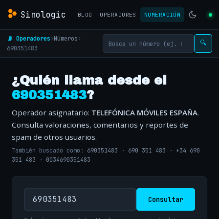
Sinologic
BLOG
OPERADORES
NUMERACIÓN
📡 Operadores
›
Números
›
🔍
690351483
¿Quién llama desde el
690351483
?
Operador asignatario:
TELEFÓNICA MÓVILES ESPAÑA
.
Consulta valoraciones, comentarios y reportes de
spam de otros usuarios.
También buscado como:
690351483
·
690 351 483
·
+34 690
351 483
·
0034690351483
Consultar