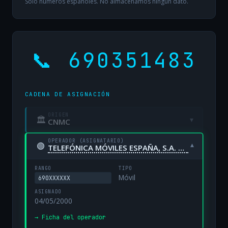
Solo números españoles. No almacenamos ningún dato.
📞 690351483
CADENA DE ASIGNACIÓN
ORIGEN
🏛
▾
CNMC
OPERADOR (ASIGNATARIO)
🟢
▾
TELEFÓNICA MÓVILES ESPAÑA, S.A. UNIPERSONAL
RANGO
TIPO
Móvil
690XXXXXX
ASIGNADO
04/05/2000
→ Ficha del operador