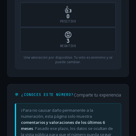
👍
0
POSITIVO
😡
3
NEGATIVO
Una valoración por dispositivo. Tu voto es anónimo y se
puede cambiar.
Comparte tu experiencia
💬 ¿CONOCES ESTE NÚMERO?
ℹ️ Para no causar daño permanente a la
numeración, esta página solo muestra
comentarios y valoraciones de los últimos 6
meses
. Pasado ese plazo, los datos se ocultan de
la vista pública para que el número pueda seguir