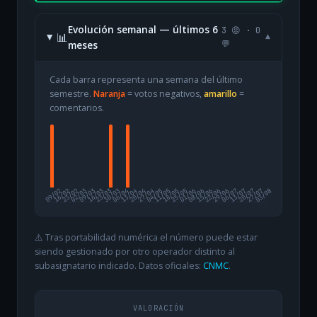
Evolución semanal — últimos 6
3 😡 · 0
📊
▾
meses
💬
Cada barra representa una semana del último
semestre.
Naranja
= votos negativos,
amarillo
=
comentarios.
09/02
16/02
23/02
02/03
09/03
16/03
23/03
30/03
06/04
13/04
20/04
27/04
04/05
11/05
18/05
25/05
01/06
08/06
15/06
22/06
29/06
06/07
13/07
20/07
27/07
03/08
⚠️ Tras portabilidad numérica el número puede estar
siendo gestionado por otro operador distinto al
subasignatario indicado. Datos oficiales:
CNMC
.
VALORACIÓN