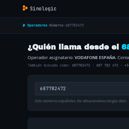
Sinologic
📡 Operadores
›
Números
›
687782472
¿Quién llama desde el
6
Operador asignatario:
VODAFONE ESPAÑA
. Cons
También buscado como:
687782472
·
687 782 472
·
+3
Solo números españoles. No almacenamos ningún dato.