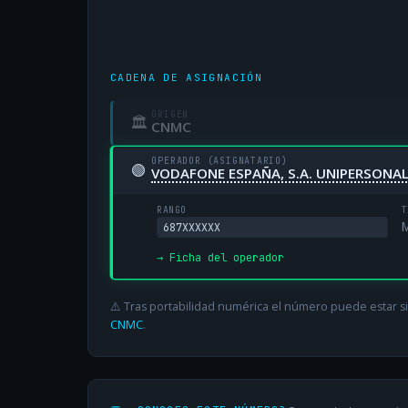
CADENA DE ASIGNACIÓN
ORIGEN
🏛
CNMC
OPERADOR (ASIGNATARIO)
🟢
VODAFONE ESPAÑA, S.A. UNIPERSONA
RANGO
T
M
687XXXXXX
→ Ficha del operador
⚠️ Tras portabilidad numérica el número puede estar si
CNMC
.