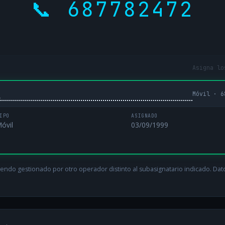
📞 687782472
Asigna lo
Móvil · 6
L
IPO
ASIGNADO
óvil
03/09/1999
endo gestionado por otro operador distinto al subasignatario indicado. Datos