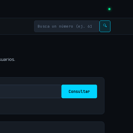
🔍
uarios.
Consultar